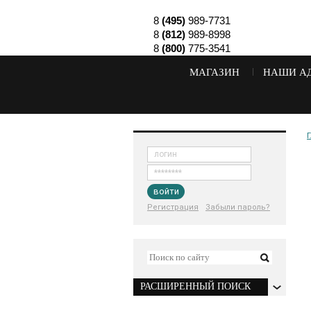
8
(495)
989-7731
8
(812)
989-8998
8
(800)
775-3541
МАГАЗИН
НАШИ А
Г
войти
Регистрация
Забыли пароль?
РАСШИРЕННЫЙ ПОИСК