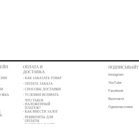
ШЕЙП
ОПЛАТА И
ПОДПИСЫВАЙТ
ДОСТАВКА
Instagram
АЗИН
КАК ЗАКАЗАТЬ ТОВАР
YouTube
ОПЛАТА ЗАКАЗА
?
ИИ
СПОСОБЫ ДОСТАВКИ
Facebook
ЛУЖБА
УСЛОВИЯ ВОЗВРАТА
Вконтакте
ЧТО ТАКОЕ
НАЛОЖЕННЫЙ
Одноклассники
ПЛАТЕЖ?
Е
КАК ВНЕСТИ ЗАЛОГ
Ь
РЕКВИЗИТЫ ДЛЯ
ОПЛАТЫ
КАКИЕ ВЫ ДАЕТЕ
ГАРАНТИИ?
ЗАДАТЬ ВОПРОС