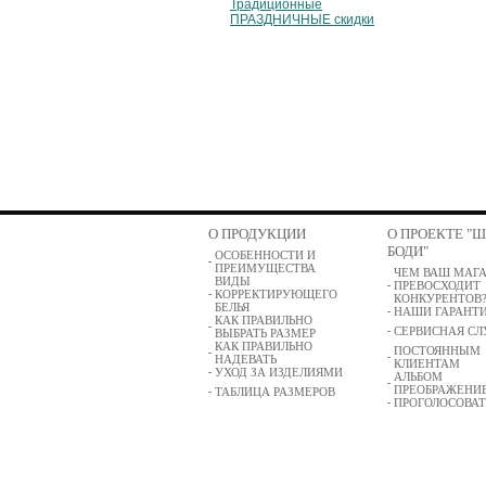
Традиционные
ПРАЗДНИЧНЫЕ скидки
О ПРОДУКЦИИ
О ПРОЕКТЕ "
БОДИ"
ОСОБЕННОСТИ И
ПРЕИМУЩЕСТВА
ЧЕМ ВАШ МАГ
ВИДЫ
ПРЕВОСХОДИТ
КОРРЕКТИРУЮЩЕГО
КОНКУРЕНТОВ
БЕЛЬЯ
НАШИ ГАРАНТ
КАК ПРАВИЛЬНО
СЕРВИСНАЯ С
ВЫБРАТЬ РАЗМЕР
КАК ПРАВИЛЬНО
ПОСТОЯННЫМ
НАДЕВАТЬ
КЛИЕНТАМ
УХОД ЗА ИЗДЕЛИЯМИ
АЛЬБОМ
ПРЕОБРАЖЕНИ
ТАБЛИЦА РАЗМЕРОВ
ПРОГОЛОСОВАТ