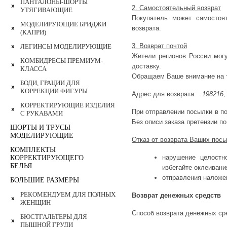
ПАНТАЛОНЫ-ШОРТЫ
2. Самостоятельный возврат
УТЯГИВАЮЩИЕ
Покупатель может самостоя
МОДЕЛИРУЮЩИЕ БРИДЖИ
возврата.
(КАПРИ)
3. Возврат почтой
ЛЕГИНСЫ МОДЕЛИРУЮЩИЕ
Жители регионов России могу
КОМБИДРЕСЫ ПРЕМИУМ-
доставку.
КЛАССА
Обращаем Ваше внимание на т
БОДИ, ГРАЦИИ ДЛЯ
КОРРЕКЦИИ ФИГУРЫ
Адрес для возврата:
198216, 
КОРРЕКТИРУЮЩИЕ ИЗДЕЛИЯ
При отправлении посылки в п
С РУКАВАМИ
Без описи заказа претензии п
ШОРТЫ И ТРУСЫ
МОДЕЛИРУЮЩИЕ
Отказ от возврата Ваших пос
КОМПЛЕКТЫ
нарушение целостно
КОРРЕКТИРУЮЩЕГО
БЕЛЬЯ
избегайте оклеивани
отправления наложе
БОЛЬШИЕ РАЗМЕРЫ
РЕКОМЕНДУЕМ ДЛЯ ПОЛНЫХ
Возврат денежных средств
ЖЕНЩИН
Способ возврата денежных ср
БЮСТГАЛЬТЕРЫ ДЛЯ
ПЫШНОЙ ГРУДИ