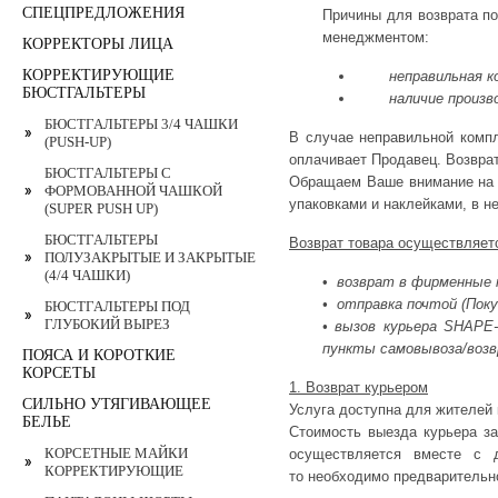
СПЕЦПРЕДЛОЖЕНИЯ
Причины для возврата п
менеджментом:
КОРРЕКТОРЫ ЛИЦА
КОРРЕКТИРУЮЩИЕ
неправильная к
БЮСТГАЛЬТЕРЫ
наличие произв
БЮСТГАЛЬТЕРЫ 3/4 ЧАШКИ
В случае неправильной компл
(PUSH-UP)
оплачивает Продавец. Возврат
БЮСТГАЛЬТЕРЫ С
Обращаем Ваше внимание на т
ФОРМОВАННОЙ ЧАШКОЙ
упаковками и наклейками, в н
(SUPER PUSH UP)
БЮСТГАЛЬТЕРЫ
Возврат товара осуществляет
ПОЛУЗАКРЫТЫЕ И ЗАКРЫТЫЕ
(4/4 ЧАШКИ)
•
возврат в фирменные 
• отправка почтой (Пок
БЮСТГАЛЬТЕРЫ ПОД
ГЛУБОКИЙ ВЫРЕЗ
• вызов курьера SHAPE
пункты самовывоза/возв
ПОЯСА И КОРОТКИЕ
КОРСЕТЫ
1. Возврат курьером
СИЛЬНО УТЯГИВАЮЩЕЕ
Услуга доступна для жителей 
БЕЛЬЕ
Стоимость выезда курьера за
КОРСЕТНЫЕ МАЙКИ
осуществляется вместе с 
КОРРЕКТИРУЮЩИЕ
то необходимо предварительн